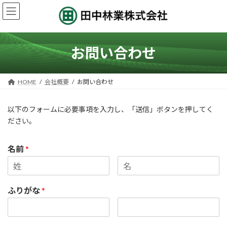
コ
ナ
ン
ビ
テ
ゲ
ン
ー
ツ
シ
お問い合わせ
へ
ョ
ス
ン
キ
に
HOME
会社概要
お問い合わせ
ッ
移
プ
動
以下のフォームに必要事項を入力し、「送信」ボタンを押してく
ださい。
名前
*
ふりがな
*