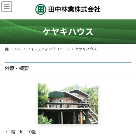
コ
ナ
ン
ビ
テ
ゲ
ン
ー
ツ
シ
ケヤキハウス
へ
ョ
ス
ン
キ
に
HOME
フォレスティングコテージ
ケヤキハウス
ッ
移
プ
動
外観・概要
・1階 K.L 10畳