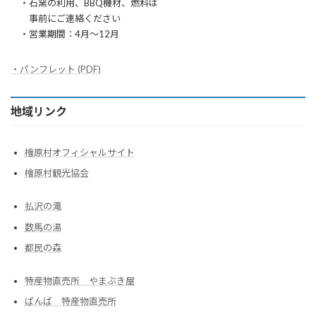
・石窯の利用、BBQ機材、燃料は
事前にご連絡ください
・営業期間：4月〜12月
・パンフレット (PDF)
地域リンク
檜原村オフィシャルサイト
檜原村観光協会
払沢の滝
数馬の湯
都民の森
特産物直売所 やまぶき屋
ばんば 特産物直売所