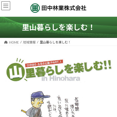
コ
ナ
ン
ビ
テ
ゲ
ン
ー
ツ
シ
里山暮らしを楽しむ！
へ
ョ
ス
ン
キ
に
HOME
地域情報
里山暮らしを楽しむ！
ッ
移
プ
動