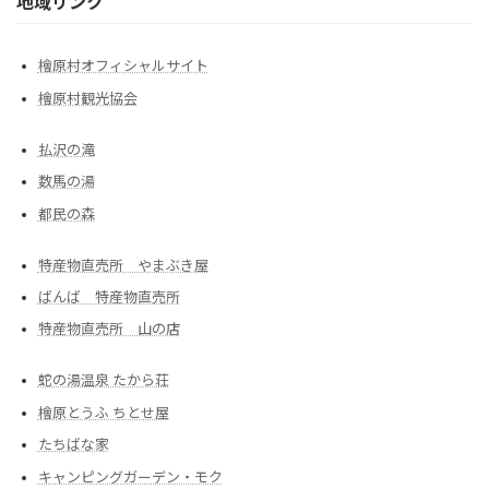
地域リンク
檜原村オフィシャルサイト
檜原村観光協会
払沢の滝
数馬の湯
都民の森
特産物直売所 やまぶき屋
ばんば 特産物直売所
特産物直売所 山の店
蛇の湯温泉 たから荘
檜原とうふ ちとせ屋
たちばな家
キャンピングガーデン・モク